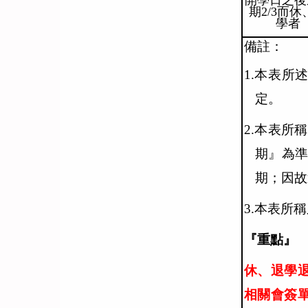
開學日之後
期2/3而休
學者
備註：
1.本表所
定。
2.本表
期』為
期；因故
3.本表所
『重點
休、退學
相關會簽