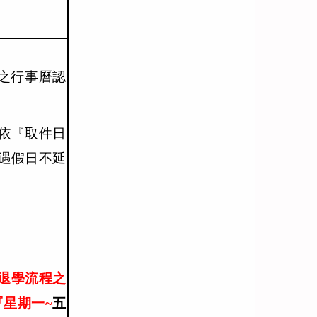
告之行事曆認
依『取件日
遇假日不延
退學流程之
星期一~
五