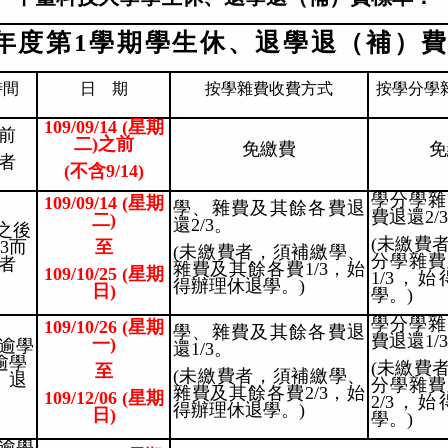
年度第1學期學生休、退學退（補）
時間
日 期
按學雜費收費方式
按學分學
109/09/14 (
星期
前
二)之前
免繳費
免
者
(
不含9/14)
學分學雜
109/09/14 (
星期
學、雜費及其餘各費退
費退還2/
二)
還2/3。
)之後
(未繳費
3而
至
(未繳費者，須補繳學、
分學雜費
者
雜費及其餘各費1/3，始
109/10/25 (
星期
1/3，
得辦理休退學。)
日)
學。)
學分學雜
109/10/26 (
星期
學、雜費及其餘各費退
費退還1/
一)
逾學
還1/3。
逾學
(未繳費
至
(未繳費者，須補繳學、
、退
分學雜費
雜費及其餘各費2/3，始
109/12/06 (
星期
2/3，
得辦理休退學。)
日)
學。)