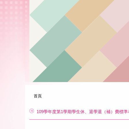
跳
到
主
要
內
容
區
首頁
109學年度第1學期學生休、退學退（補）費標準