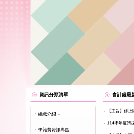
跳
到
主
要
內
容
區
資訊分類清單
會計處最新
【主旨】修正
組織介紹
114學年度
學雜費資訊專區