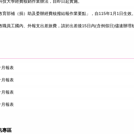
科技大學經費核銷作業辦法，自即日起實施。
教育部補（捐）助及委辦經費核撥結報作業要點」，自115年1月1日生效
教職員工國內、外報支出差旅費，請於出差後15日內(含例假日)儘速辦理
計月報表
計月報表
計月報表
計月報表
訊專區