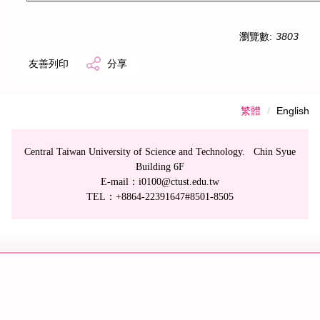
瀏覽數:
3803
友善列印
分享
繁體
English
Central Taiwan University of Science and Technology. Chin Syue
Building 6F
E-mail：i0100@ctust.edu.tw
TEL：+8864-22391647#8501-8505