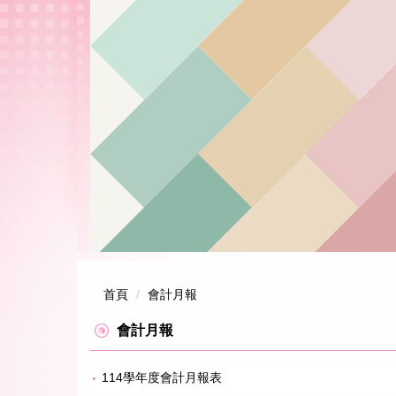
跳
到
主
要
內
容
區
首頁
會計月報
會計月報
114學年度會計月報表