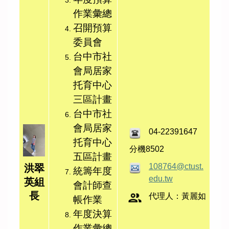
作業彙總
召開預算
委員會
台中市社
會局居家
托育中心
三區計畫
台中市社
會局居家
04-22391647
托育中心
分機8502
五區計畫
108764@ctust.
洪翠
統籌年度
edu.tw
英組
會計師查
長
代理人：黃麗如
帳作業
年度決算
作業彙總