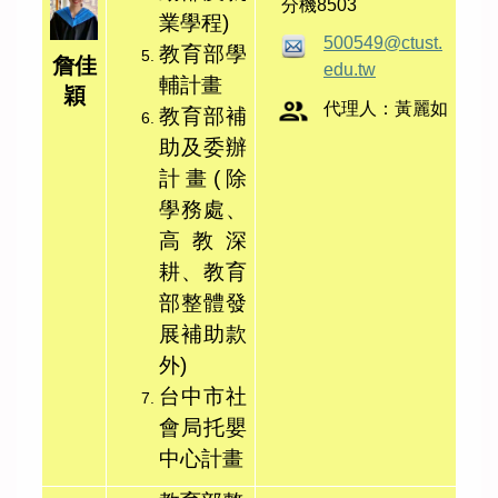
分機8503
業學程)
500549@ctust.
教育部學
詹佳
edu.tw
輔計畫
穎
代理人：黃麗如
教育部補
助及委辦
計畫
(除
學務處、
高教深
耕、教育
部整體發
展補助款
外)
台中市社
會局托嬰
中心計畫