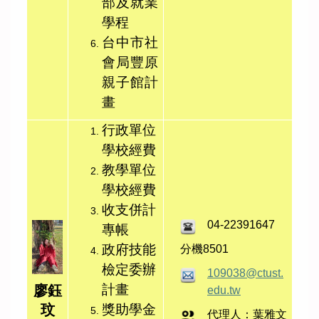
部及就業
學程
台中市社
會局豐原
親子館計
畫
行政單位
學校經費
教學單位
學校經費
收支併計
04-22391647
專帳
政府技能
分機8501
檢定委辦
109038@ctust.
計畫
廖鈺
edu.tw
獎助學金
玟
代理人：葉雅文