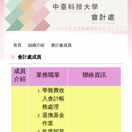
跳
到
主
要
內
容
區
首頁
組織介紹
會計處成員
會計處成員
成員
業務職掌
聯絡資訊
介紹
學雜費收
入會計帳
務處理
退撫基金
作業
年度預算