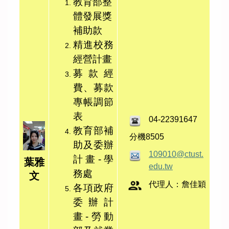
教育部整
體發展獎
補助款
精進校務
經營計畫
募款經
費、募款
專帳調節
表
04-22391647
教育部補
分機8505
助及委辦
109010@ctust.
計畫-學
葉雅
edu.tw
務處
文
代理人：詹佳穎
各項政府
委辦計
畫-勞動