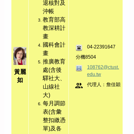
退核對及
沖帳
教育部高
教深耕計
畫
國科會計
04-22391647
畫
分機8504
推廣教育
108762@ctust.
處(含後
黃麗
edu.tw
驛社大、
如
代理人：詹佳穎
山線社
大)
每月調節
表(含彙
整扣繳憑
單)及各