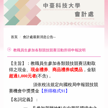
跳
到
主
要
內
容
區
首頁
會計處最新消息公告--
教職員生參加各類競技競賽活動所得申報說明
【主旨】：教職員生參加各類競技競賽活動取
得之現金、
現金禮券
、
商品禮券或獎品
，金額
超過1,000元者
(不含)，
須依稅法規定向國稅局申報競技競
賽機會中獎獎金
【所得格式91】
【名詞定義】
：