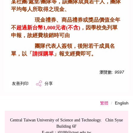
某社團/處室/團隊等，該團隊成員若干人，團隊
平均每人所取得之現金、
現金禮券、商品禮券或獎品價值全年
不
超過新台幣1,000元者(不含)
，因學校免列單
申報，故經費核銷時可由
團隊代表人簽領，後附若干成員名
單，以
「
請採購單
」
報支經費即可。
瀏覽數:
9597
友善列印
分享
繁體
English
Central Taiwan University of Science and Technology. Chin Syue
Building 6F
E-mail：i0100@ctust.edu.tw